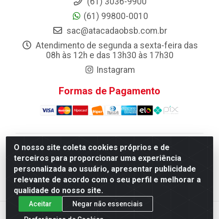
(61) 3036-9900
(61) 99800-0010
sac@atacadaobsb.com.br
Atendimento de segunda a sexta-feira das
08h às 12h e das 13h30 às 17h30
Instagram
Formas de Pagamento
O nosso site coleta cookies próprios e de
Atacadao da Limpeza F. Pereira Queiroz Comercio e
terceiros para proporcionar uma experiência
Distribuicao LTDA - Quadra Qi 10 Lotes 39 e, 41 - Setor
personalizada ao usuário, apresentar publicidade
Industrial (Taguatinga), Brasília/DF - CEP 72.135-100 -
relevante de acordo com o seu perfil e melhorar a
CNPJ 13.184.675/0001-80
qualidade do nosso site.
Aceitar
Negar não essenciais