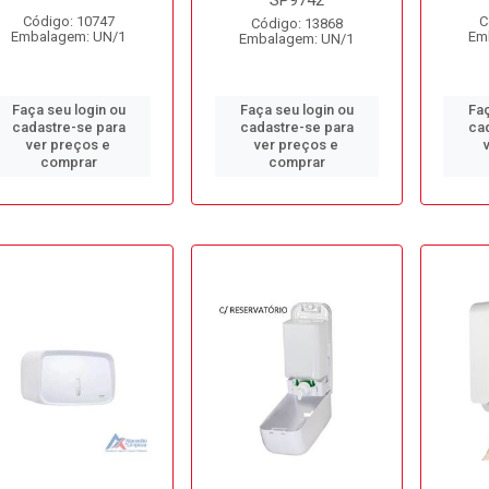
SP9742
Código: 10747
C
Código: 13868
Embalagem: UN/1
Em
Embalagem: UN/1
Faça seu login ou
Faça seu login ou
Faç
cadastre-se para
cadastre-se para
ca
ver preços e
ver preços e
comprar
comprar