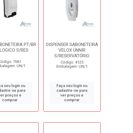
ABONETEIRA PT/BR
DISPENSER SABONETEIRA
LOGICO S/RES
VELOX UNNIR
S/RESERVATÓRIO
Código: 7061
Código: 4125
balagem: UN/1
Embalagem: UN/1
a seu login ou
Faça seu login ou
dastre-se para
cadastre-se para
ver preços e
ver preços e
comprar
comprar