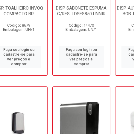
SP. TOALHEIRO INVOQ
DISP SABONETE ESPUMA
DISP. 
COMPACTO BR
C/RES. LDSES850 UNNIR
BOB.
Código: 8679
Código: 14470
C
Embalagem: UN/1
Embalagem: UN/1
Em
Faça seu login ou
Faça seu login ou
Faç
cadastre-se para
cadastre-se para
ca
ver preços e
ver preços e
comprar
comprar