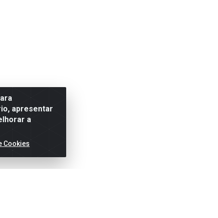
para
io, apresentar
elhorar a
e Cookies