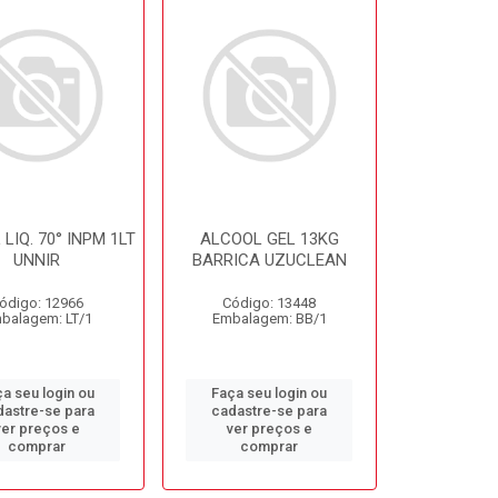
LIQ. 70° INPM 1LT
ALCOOL GEL 13KG
UNNIR
BARRICA UZUCLEAN
ódigo: 12966
Código: 13448
balagem: LT/1
Embalagem: BB/1
a seu login ou
Faça seu login ou
dastre-se para
cadastre-se para
ver preços e
ver preços e
comprar
comprar