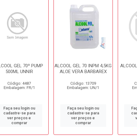
LCOOL GEL 70º PUMP
ALCOOL GEL 70 INPM 4,5KG
ALCOOL 
500ML UNNIR
ALOE VERA BARBAREX
Código: 4487
Código: 13709
C
Embalagem: FR/1
Embalagem: UN/1
Em
Faça seu login ou
Faça seu login ou
Faç
cadastre-se para
cadastre-se para
ca
ver preços e
ver preços e
comprar
comprar