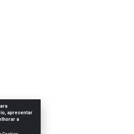
para
io, apresentar
elhorar a
e Cookies