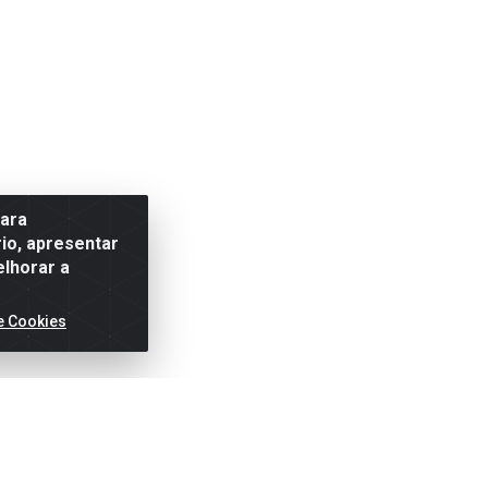
para
io, apresentar
elhorar a
e Cookies