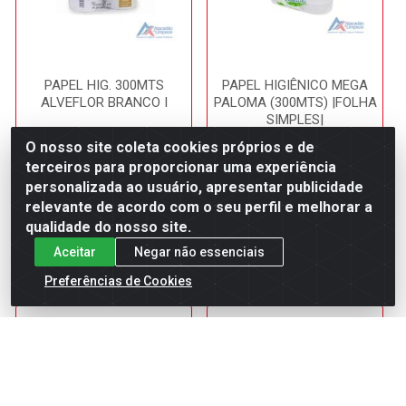
PAPEL HIG. 300MTS
PAPEL HIGIÊNICO MEGA
ALVEFLOR BRANCO I
PALOMA (300MTS) |FOLHA
SIMPLES|
Código: 8761
Código: 1106
O nosso site coleta cookies próprios e de
Embalagem: FD/1
Embalagem: FD/1
terceiros para proporcionar uma experiência
personalizada ao usuário, apresentar publicidade
relevante de acordo com o seu perfil e melhorar a
Faça seu login ou
Faça seu login ou
qualidade do nosso site.
cadastre-se para
cadastre-se para
ver preços e
ver preços e
Aceitar
Negar não essenciais
comprar
comprar
Preferências de Cookies