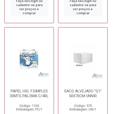
Faça seu login ou
Faça seu login ou
cadastre-se para
cadastre-se para
ver preços e
ver preços e
comprar
comprar
PAPEL HIG. F.SIMPLES
SACO ALVEJADO ”G1”
30MTS PALOMA C/4RL
50X70CM UNNIR
Código: 1120
Código: 570
Embalagem: PC/1
Embalagem: UN/1