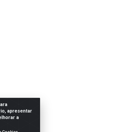
para
io, apresentar
elhorar a
e Cookies