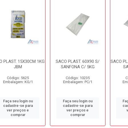
O PLAST. 15X30CM 1KG
SACO PLAST. 60X90 S/
SACO PL
JBM
SANFONA C/ 5KG
S
Código: 5625
Código: 10235
C
Embalagem: KG/1
Embalagem: PC/1
Em
Faça seu login ou
Faça seu login ou
Faç
cadastre-se para
cadastre-se para
ca
ver preços e
ver preços e
comprar
comprar