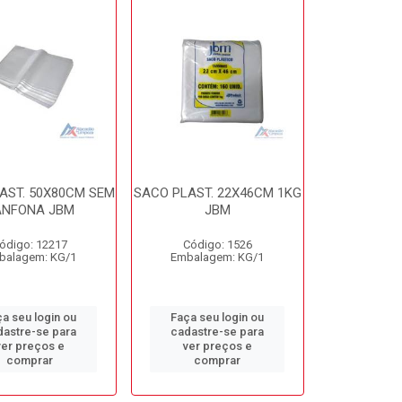
AST. 50X80CM SEM
SACO PLAST. 22X46CM 1KG
ANFONA JBM
JBM
ódigo: 12217
Código: 1526
balagem: KG/1
Embalagem: KG/1
a seu login ou
Faça seu login ou
dastre-se para
cadastre-se para
ver preços e
ver preços e
comprar
comprar