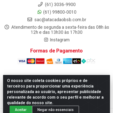
(61) 3036-9900
(61) 99800-0010
sac@atacadaobsb.com.br
Atendimento de segunda a sexta-feira das 08h às
12h e das 13h30 às 17h30
Instagram
Formas de Pagamento
O nosso site coleta cookies próprios e de
Atacadao da Limpeza F. Pereira Queiroz Comercio e
terceiros para proporcionar uma experiência
Distribuicao LTDA - Quadra Qi 10 Lotes 39 e, 41 - Setor
personalizada ao usuário, apresentar publicidade
Industrial (Taguatinga), Brasília/DF - CEP 72.135-100 - CNPJ
relevante de acordo com o seu perfil e melhorar a
13.184.675/0001-80
qualidade do nosso site.
Aceitar
Negar não essenciais