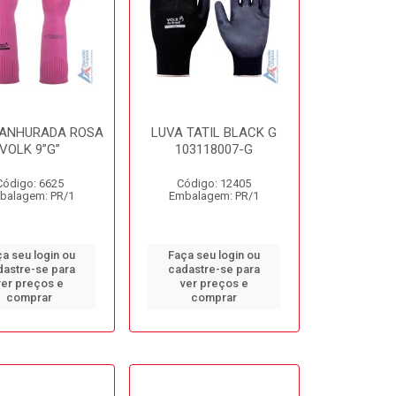
RANHURADA ROSA
LUVA TATIL BLACK G
VOLK 9”G”
103118007-G
Código: 6625
Código: 12405
balagem: PR/1
Embalagem: PR/1
a seu login ou
Faça seu login ou
dastre-se para
cadastre-se para
ver preços e
ver preços e
comprar
comprar