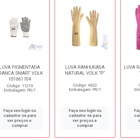
LUVA PIGMENTADA
LUVA RANHURADA
LUVA 
RANCA SMART VOLK
NATURAL VOLK ”P”
101061704
Código: 6622
Código: 11219
Embalagem: PR/1
Em
Embalagem: PR/1
Faça seu login ou
Faça seu login ou
Faç
cadastre-se para
cadastre-se para
ca
ver preços e
ver preços e
comprar
comprar