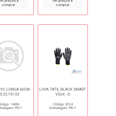
ver preços e
ver preços e
comprar
comprar
PVC LONGA 66CM
LUVA TATIL BLACK SMART
0.25.151.03
VOLK -G
ódigo: 14636
Código: 8124
balagem: PR/1
Embalagem: PR/1