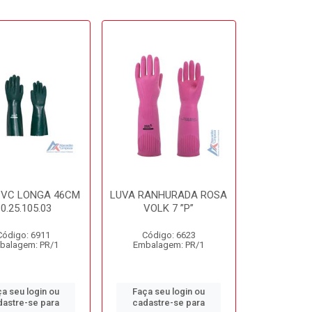
PVC LONGA 46CM
LUVA RANHURADA ROSA
0.25.105.03
VOLK 7 ”P”
Código: 6911
Código: 6623
balagem: PR/1
Embalagem: PR/1
a seu login ou
Faça seu login ou
dastre-se para
cadastre-se para