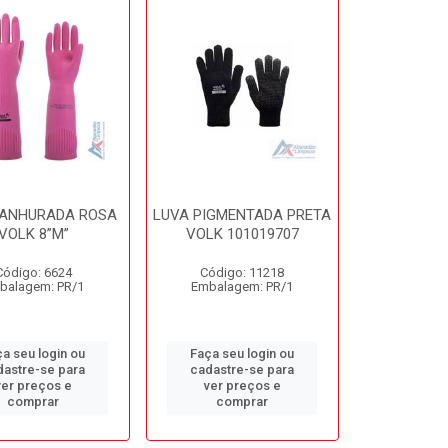
RANHURADA ROSA
LUVA PIGMENTADA PRETA
VOLK 8”M”
VOLK 101019707
Código: 6624
Código: 11218
balagem: PR/1
Embalagem: PR/1
a seu login ou
Faça seu login ou
dastre-se para
cadastre-se para
ver preços e
ver preços e
comprar
comprar