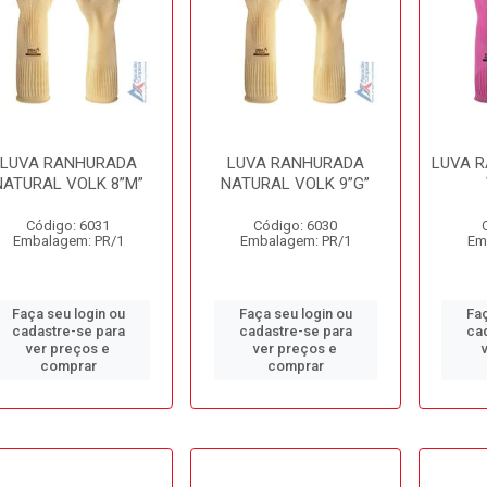
LUVA RANHURADA
LUVA RANHURADA
LUVA 
NATURAL VOLK 8”M”
NATURAL VOLK 9”G”
Código: 6031
Código: 6030
Embalagem: PR/1
Embalagem: PR/1
Em
Faça seu login ou
Faça seu login ou
Faç
cadastre-se para
cadastre-se para
ca
ver preços e
ver preços e
comprar
comprar