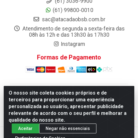
(61) 3036-9900
(61) 99800-0010
sac@atacadaobsb.com.br
Atendimento de segunda a sexta-feira das
08h às 12h e das 13h30 às 17h30
Instagram
Formas de Pagamento
O nosso site coleta cookies próprios e de
Atacadao da Limpeza F. Pereira Queiroz Comercio e
terceiros para proporcionar uma experiência
Distribuicao LTDA - Quadra Qi 10 Lotes 39 e, 41 - Setor
personalizada ao usuário, apresentar publicidade
Industrial (Taguatinga), Brasília/DF - CEP 72.135-100 -
relevante de acordo com o seu perfil e melhorar a
CNPJ 13.184.675/0001-80
qualidade do nosso site.
Aceitar
Negar não essenciais