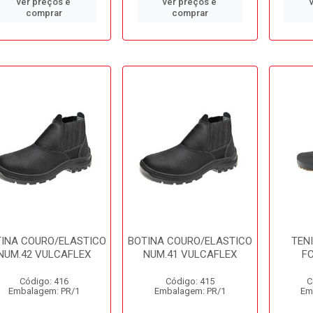
ver preços e
ver preços e
comprar
comprar
INA COURO/ELASTICO
BOTINA COURO/ELASTICO
TENI
NUM.42 VULCAFLEX
NUM.41 VULCAFLEX
F
Código: 416
Código: 415
C
Embalagem: PR/1
Embalagem: PR/1
Em