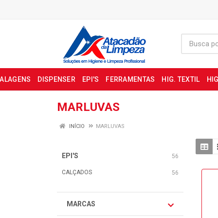
BALAGENS
DISPENSER
EPI'S
FERRAMENTAS
HIG. TEXTIL
HIG
MARLUVAS
INÍCIO
MARLUVAS
EPI'S
56
CALÇADOS
56
MARCAS