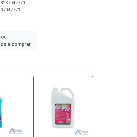
898237042770
8237042770
 ou
ços e comprar