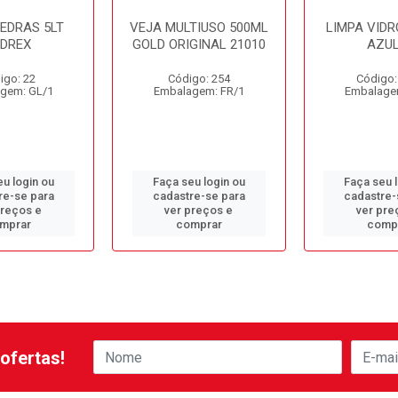
PEDRAS 5LT
VEJA MULTIUSO 500ML
LIMPA VIDR
EDREX
GOLD ORIGINAL 21010
AZUL
igo: 22
Código: 254
Código:
gem: GL/1
Embalagem: FR/1
Embalage
u login ou
Faça seu login ou
Faça seu 
re-se para
cadastre-se para
cadastre-
preços e
ver preços e
ver pre
mprar
comprar
comp
ofertas!