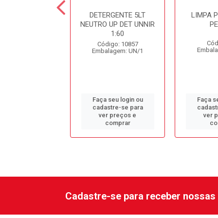
ESINF. CLORADO
DETERGENTE 5LT
LIMPA 
DC10 SPARTAN
NEUTRO UP DET UNNIR
P
1:60
ódigo: 979
Cód
Código: 10857
alagem: GL/1
Embala
Embalagem: UN/1
 seu login ou
Faça seu login ou
Faça se
astre-se para
cadastre-se para
cadast
er preços e
ver preços e
ver 
comprar
comprar
co
Cadastre-se para receber nossas 