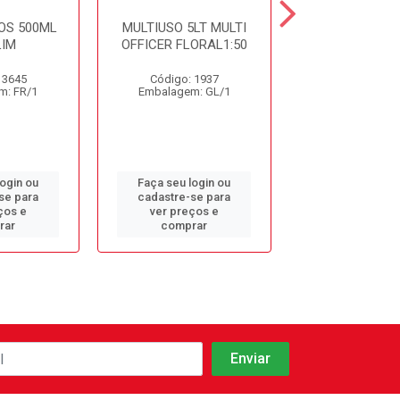
OS 500ML
MULTIUSO 5LT MULTI
DET. DESINF. 
IM
OFFICER FLORAL1:50
5LT CDC10 S
 3645
Código: 1937
Código: 9
m: FR/1
Embalagem: GL/1
Embalagem: 
login ou
Faça seu login ou
Faça seu log
se para
cadastre-se para
cadastre-se 
ços e
ver preços e
ver preços
rar
comprar
comprar