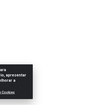
para
io, apresentar
elhorar a
e Cookies