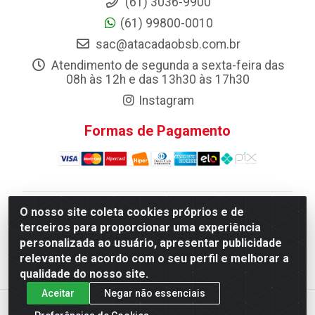
(61) 3036-9900
(61) 99800-0010
sac@atacadaobsb.com.br
Atendimento de segunda a sexta-feira das
08h às 12h e das 13h30 às 17h30
Instagram
Formas de Pagamento
O nosso site coleta cookies próprios e de
Atacadao da Limpeza F. Pereira Queiroz Comercio e
terceiros para proporcionar uma experiência
Distribuicao LTDA - Quadra Qi 10 Lotes 39 e, 41 - Setor
personalizada ao usuário, apresentar publicidade
Industrial (Taguatinga), Brasília/DF - CEP 72.135-100 -
relevante de acordo com o seu perfil e melhorar a
CNPJ 13.184.675/0001-80
qualidade do nosso site.
Aceitar
Negar não essenciais