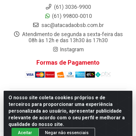
(61) 3036-9900
(61) 99800-0010
sac@atacadaobsb.com.br
Atendimento de segunda a sexta-feira das
08h às 12h e das 13h30 às 17h30
Instagram
Formas de Pagamento
O nosso site coleta cookies próprios e de
Atacadao da Limpeza F. Pereira Queiroz Comercio e
terceiros para proporcionar uma experiência
Distribuicao LTDA - Quadra Qi 10 Lotes 39 e, 41 - Setor
personalizada ao usuário, apresentar publicidade
Industrial (Taguatinga), Brasília/DF - CEP 72.135-100 -
relevante de acordo com o seu perfil e melhorar a
CNPJ 13.184.675/0001-80
qualidade do nosso site.
Aceitar
Negar não essenciais