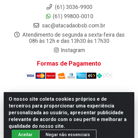
(61) 3036-9900
(61) 99800-0010
sac@atacadaobsb.com.br
Atendimento de segunda a sexta-feira das
08h às 12h e das 13h30 às 17h30
Instagram
Formas de Pagamento
O nosso site coleta cookies próprios e de
Atacadao da Limpeza F. Pereira Queiroz Comercio e
terceiros para proporcionar uma experiência
Distribuicao LTDA - Quadra Qi 10 Lotes 39 e, 41 - Setor
personalizada ao usuário, apresentar publicidade
Industrial (Taguatinga), Brasília/DF - CEP 72.135-100 -
relevante de acordo com o seu perfil e melhorar a
CNPJ 13.184.675/0001-80
qualidade do nosso site.
Aceitar
Negar não essenciais