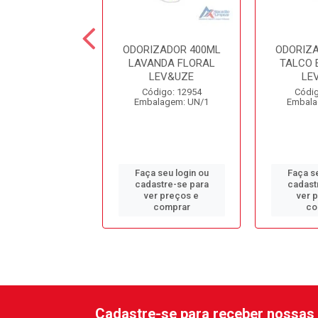
ALIZADOR 5LT
ODORIZADOR 400ML
ODORIZ
UET BRIOSOL
LAVANDA FLORAL
TALCO 
LEV&UZE
LE
Código: 47
Código: 12954
Códig
alagem: GL/1
Embalagem: UN/1
Embala
 seu login ou
Faça seu login ou
Faça se
astre-se para
cadastre-se para
cadast
er preços e
ver preços e
ver 
comprar
comprar
co
Cadastre-se para receber nossas 