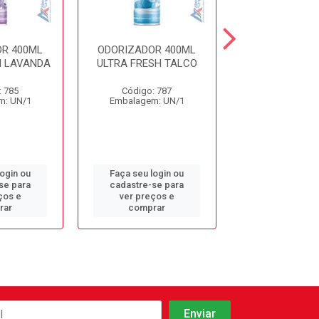
R 400ML
ODORIZADOR 400ML
NEUTRALIZAD
H LAVANDA
ULTRA FRESH TALCO
BOUQUET BR
: 785
Código: 787
Código: 4
m: UN/1
Embalagem: UN/1
Embalagem: 
login ou
Faça seu login ou
Faça seu log
se para
cadastre-se para
cadastre-se 
ços e
ver preços e
ver preços
rar
comprar
comprar