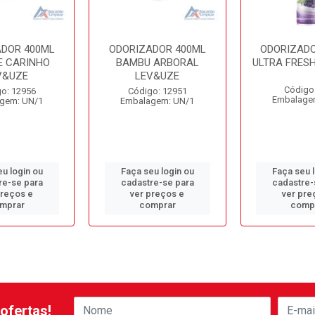
ADOR 400ML
ODORIZADOR 400ML
ODORIZADO
E CARINHO
BAMBU ARBORAL
ULTRA FRES
V&UZE
LEV&UZE
Código
o: 12956
Código: 12951
Embalage
gem: UN/1
Embalagem: UN/1
u login ou
Faça seu login ou
Faça seu 
re-se para
cadastre-se para
cadastre-
preços e
ver preços e
ver pre
mprar
comprar
comp
ofertas!