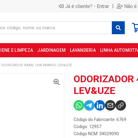
|
Já é cliente? - Entrar
Não é 
IENE E LIMPEZA
JARDINAGEM
LAVANDERIA
LINHA AUTOMOTI
ODORIZADOR 400ML CHA BRANCO LEV&UZE
ODORIZADOR 
LEV&UZE
Código do Fabricante: 6769
Código: 12957
Código NCM: 34029090