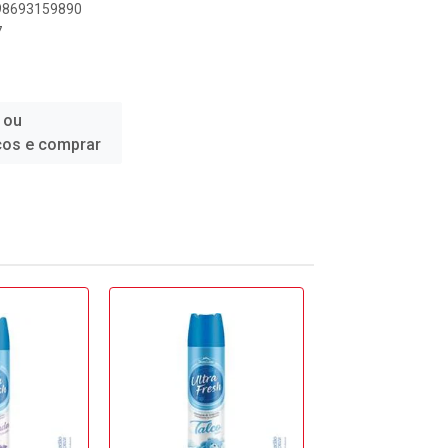
898693159890
7
 ou
ços e comprar