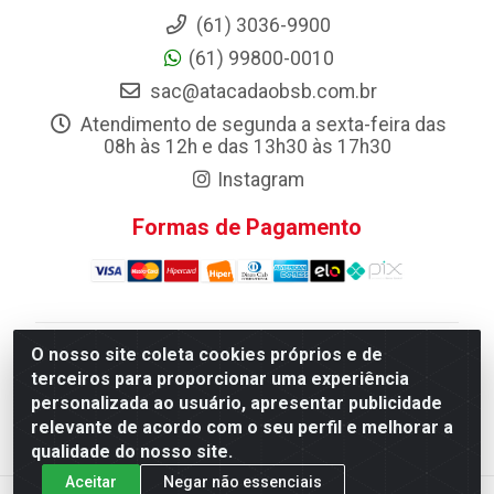
(61) 3036-9900
(61) 99800-0010
sac@atacadaobsb.com.br
Atendimento de segunda a sexta-feira das
08h às 12h e das 13h30 às 17h30
Instagram
Formas de Pagamento
O nosso site coleta cookies próprios e de
Atacadao da Limpeza F. Pereira Queiroz Comercio e
terceiros para proporcionar uma experiência
Distribuicao LTDA - Quadra Qi 10 Lotes 39 e, 41 - Setor
personalizada ao usuário, apresentar publicidade
Industrial (Taguatinga), Brasília/DF - CEP 72.135-100 -
relevante de acordo com o seu perfil e melhorar a
CNPJ 13.184.675/0001-80
qualidade do nosso site.
Aceitar
Negar não essenciais