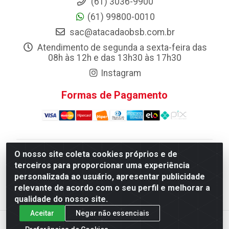
(61) 3036-9900
(61) 99800-0010
sac@atacadaobsb.com.br
Atendimento de segunda a sexta-feira das
08h às 12h e das 13h30 às 17h30
Instagram
Formas de Pagamento
O nosso site coleta cookies próprios e de
Atacadao da Limpeza F. Pereira Queiroz Comercio e
terceiros para proporcionar uma experiência
Distribuicao LTDA - Quadra Qi 10 Lotes 39 e, 41 - Setor
personalizada ao usuário, apresentar publicidade
Industrial (Taguatinga), Brasília/DF - CEP 72.135-100 -
relevante de acordo com o seu perfil e melhorar a
CNPJ 13.184.675/0001-80
qualidade do nosso site.
Aceitar
Negar não essenciais