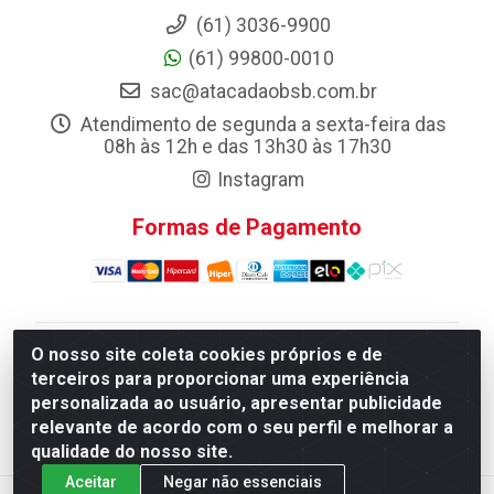
(61) 3036-9900
(61) 99800-0010
sac@atacadaobsb.com.br
Atendimento de segunda a sexta-feira das
08h às 12h e das 13h30 às 17h30
Instagram
Formas de Pagamento
O nosso site coleta cookies próprios e de
Atacadao da Limpeza F. Pereira Queiroz Comercio e
terceiros para proporcionar uma experiência
Distribuicao LTDA - Quadra Qi 10 Lotes 39 e, 41 - Setor
personalizada ao usuário, apresentar publicidade
Industrial (Taguatinga), Brasília/DF - CEP 72.135-100 -
relevante de acordo com o seu perfil e melhorar a
CNPJ 13.184.675/0001-80
qualidade do nosso site.
Aceitar
Negar não essenciais