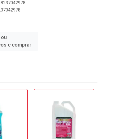
898237042978
8237042978
 ou
ços e comprar