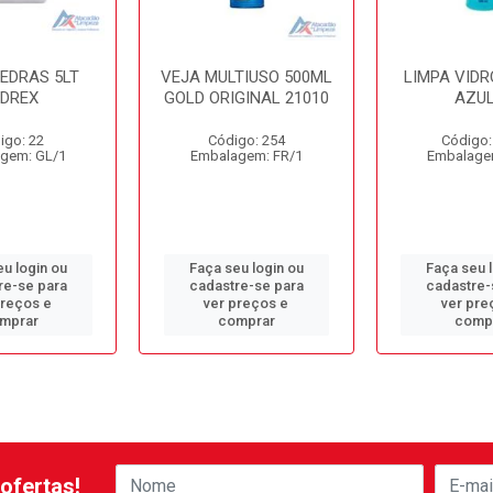
PEDRAS 5LT
VEJA MULTIUSO 500ML
LIMPA VIDR
EDREX
GOLD ORIGINAL 21010
AZUL
igo: 22
Código: 254
Código:
gem: GL/1
Embalagem: FR/1
Embalage
u login ou
Faça seu login ou
Faça seu 
re-se para
cadastre-se para
cadastre-
preços e
ver preços e
ver pre
mprar
comprar
comp
ofertas!