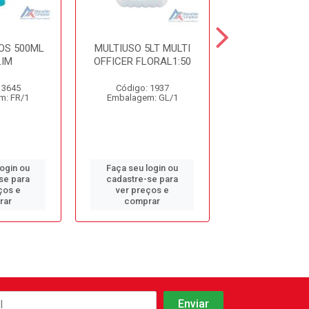
OS 500ML
MULTIUSO 5LT MULTI
DET. DESINF. 
IM
OFFICER FLORAL1:50
5LT CDC10 S
 3645
Código: 1937
Código: 9
m: FR/1
Embalagem: GL/1
Embalagem: 
login ou
Faça seu login ou
Faça seu log
se para
cadastre-se para
cadastre-se 
ços e
ver preços e
ver preços
rar
comprar
comprar