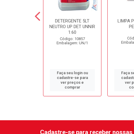
ESINF. CLORADO
DETERGENTE 5LT
LIMPA 
DC10 SPARTAN
NEUTRO UP DET UNNIR
P
1:60
ódigo: 979
Cód
Código: 10857
alagem: GL/1
Embala
Embalagem: UN/1
 seu login ou
Faça seu login ou
Faça se
astre-se para
cadastre-se para
cadast
er preços e
ver preços e
ver 
comprar
comprar
co
Cadastre-se para receber nossas 