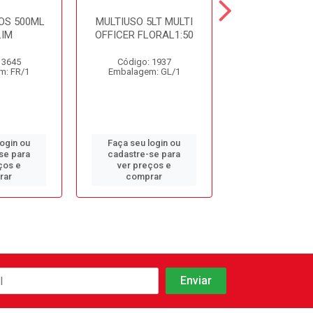
OS 500ML
MULTIUSO 5LT MULTI
DET. DESINF. 
IM
OFFICER FLORAL1:50
5LT CDC10 S
 3645
Código: 1937
Código: 9
m: FR/1
Embalagem: GL/1
Embalagem: 
login ou
Faça seu login ou
Faça seu log
se para
cadastre-se para
cadastre-se 
ços e
ver preços e
ver preços
rar
comprar
comprar