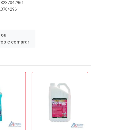
898237042961
8237042961
 ou
ços e comprar