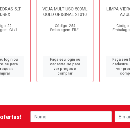
PEDRAS 5LT
VEJA MULTIUSO 500ML
LIMPA VIDR
EDREX
GOLD ORIGINAL 21010
AZUL
igo: 22
Código: 254
Código:
gem: GL/1
Embalagem: FR/1
Embalage
u login ou
Faça seu login ou
Faça seu 
re-se para
cadastre-se para
cadastre-
preços e
ver preços e
ver pre
mprar
comprar
comp
ofertas!