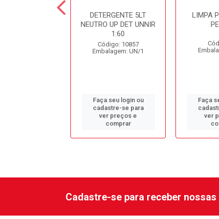
ESINF. CLORADO
DETERGENTE 5LT
LIMPA 
DC10 SPARTAN
NEUTRO UP DET UNNIR
P
1:60
ódigo: 979
Cód
Código: 10857
alagem: GL/1
Embala
Embalagem: UN/1
 seu login ou
Faça seu login ou
Faça se
astre-se para
cadastre-se para
cadast
er preços e
ver preços e
ver 
comprar
comprar
co
Cadastre-se para receber nossas 