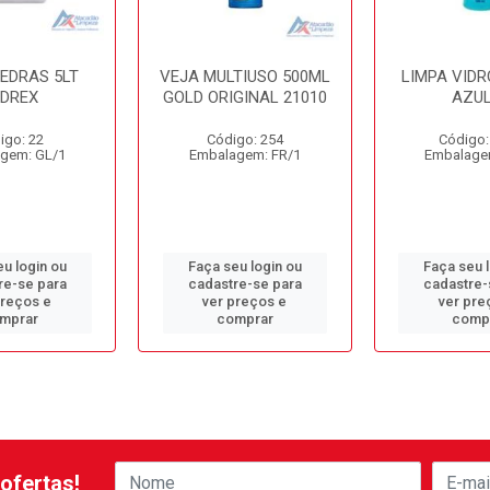
PEDRAS 5LT
VEJA MULTIUSO 500ML
LIMPA VIDR
EDREX
GOLD ORIGINAL 21010
AZUL
igo: 22
Código: 254
Código:
gem: GL/1
Embalagem: FR/1
Embalage
u login ou
Faça seu login ou
Faça seu 
re-se para
cadastre-se para
cadastre-
preços e
ver preços e
ver pre
mprar
comprar
comp
ofertas!