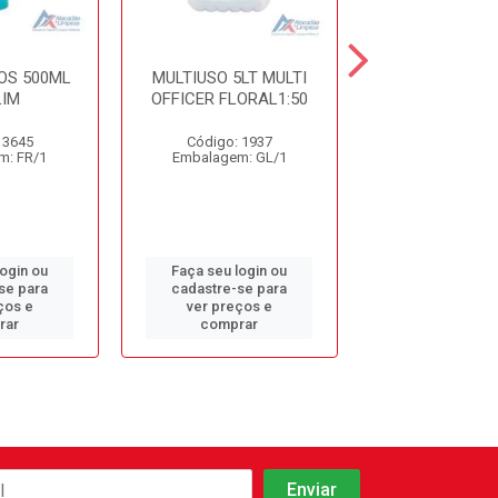
OS 500ML
MULTIUSO 5LT MULTI
DET. DESINF. 
IM
OFFICER FLORAL1:50
5LT CDC10 S
 3645
Código: 1937
Código: 9
m: FR/1
Embalagem: GL/1
Embalagem: 
login ou
Faça seu login ou
Faça seu log
se para
cadastre-se para
cadastre-se 
ços e
ver preços e
ver preços
rar
comprar
comprar