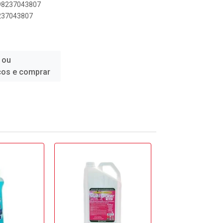
898237043807
8237043807
 ou
ços e comprar