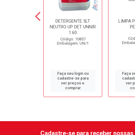
ESINF. CLORADO
DETERGENTE 5LT
LIMPA 
DC10 SPARTAN
NEUTRO UP DET UNNIR
P
1:60
ódigo: 979
Cód
Código: 10857
alagem: GL/1
Embala
Embalagem: UN/1
 seu login ou
Faça seu login ou
Faça se
astre-se para
cadastre-se para
cadast
er preços e
ver preços e
ver 
comprar
comprar
co
Cadastre-se para receber nossas 