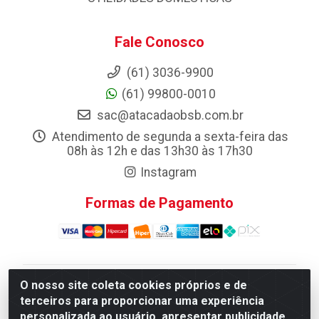
Fale Conosco
(61) 3036-9900
(61) 99800-0010
sac@atacadaobsb.com.br
Atendimento de segunda a sexta-feira das
08h às 12h e das 13h30 às 17h30
Instagram
Formas de Pagamento
O nosso site coleta cookies próprios e de
Atacadao da Limpeza F. Pereira Queiroz Comercio e
terceiros para proporcionar uma experiência
Distribuicao LTDA - Quadra Qi 10 Lotes 39 e, 41 - Setor
personalizada ao usuário, apresentar publicidade
Industrial (Taguatinga), Brasília/DF - CEP 72.135-100 -