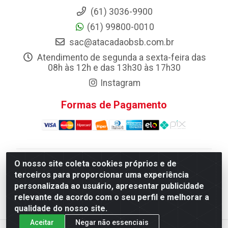
(61) 3036-9900
(61) 99800-0010
sac@atacadaobsb.com.br
Atendimento de segunda a sexta-feira das
08h às 12h e das 13h30 às 17h30
Instagram
Formas de Pagamento
O nosso site coleta cookies próprios e de
Atacadao da Limpeza F. Pereira Queiroz Comercio e
terceiros para proporcionar uma experiência
Distribuicao LTDA - Quadra Qi 10 Lotes 39 e, 41 - Setor
personalizada ao usuário, apresentar publicidade
Industrial (Taguatinga), Brasília/DF - CEP 72.135-100 -
relevante de acordo com o seu perfil e melhorar a
CNPJ 13.184.675/0001-80
qualidade do nosso site.
Aceitar
Negar não essenciais