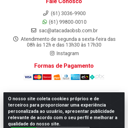
Fale Conosco
(61) 3036-9900
(61) 99800-0010
sac@atacadaobsb.com.br
Atendimento de segunda a sexta-feira das
08h às 12h e das 13h30 às 17h30
Instagram
Formas de Pagamento
O nosso site coleta cookies próprios e de
Atacadao da Limpeza F. Pereira Queiroz Comercio e
terceiros para proporcionar uma experiência
Distribuicao LTDA - Quadra Qi 10 Lotes 39 e, 41 - Setor
personalizada ao usuário, apresentar publicidade
Industrial (Taguatinga), Brasília/DF - CEP 72.135-100 -
relevante de acordo com o seu perfil e melhorar a
CNPJ 13.184.675/0001-80
qualidade do nosso site.