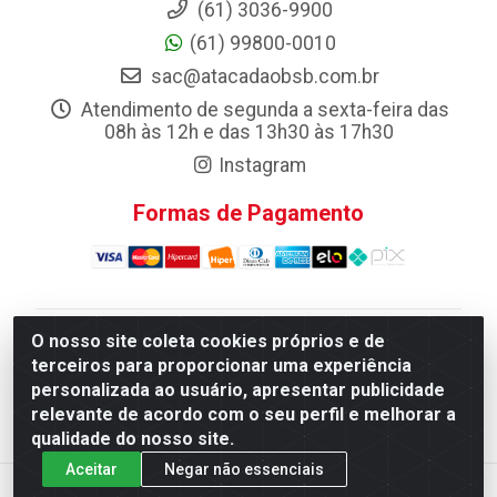
(61) 3036-9900
(61) 99800-0010
sac@atacadaobsb.com.br
Atendimento de segunda a sexta-feira das
08h às 12h e das 13h30 às 17h30
Instagram
Formas de Pagamento
O nosso site coleta cookies próprios e de
Atacadao da Limpeza F. Pereira Queiroz Comercio e
terceiros para proporcionar uma experiência
Distribuicao LTDA - Quadra Qi 10 Lotes 39 e, 41 - Setor
personalizada ao usuário, apresentar publicidade
Industrial (Taguatinga), Brasília/DF - CEP 72.135-100 -
relevante de acordo com o seu perfil e melhorar a
CNPJ 13.184.675/0001-80
qualidade do nosso site.
Aceitar
Negar não essenciais