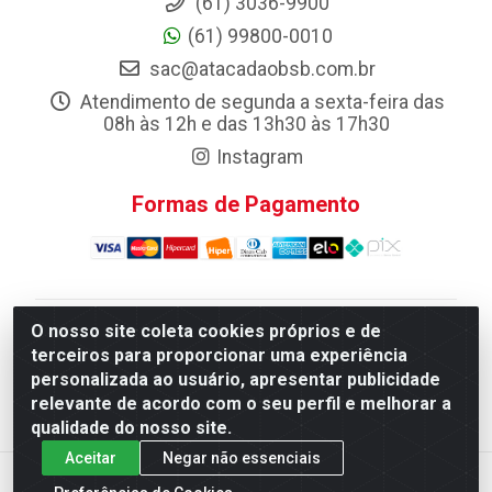
(61) 3036-9900
(61) 99800-0010
sac@atacadaobsb.com.br
Atendimento de segunda a sexta-feira das
08h às 12h e das 13h30 às 17h30
Instagram
Formas de Pagamento
O nosso site coleta cookies próprios e de
Atacadao da Limpeza F. Pereira Queiroz Comercio e
terceiros para proporcionar uma experiência
Distribuicao LTDA - Quadra Qi 10 Lotes 39 e, 41 - Setor
personalizada ao usuário, apresentar publicidade
Industrial (Taguatinga), Brasília/DF - CEP 72.135-100 -
relevante de acordo com o seu perfil e melhorar a
CNPJ 13.184.675/0001-80
qualidade do nosso site.
Aceitar
Negar não essenciais