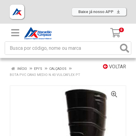
Baixe já nosso APP
0
VOLTAR
INÍCIO
EPI'S
CALÇADOS
BOTA PVC CANO MEDIO N.40 VULCAFLEX PT