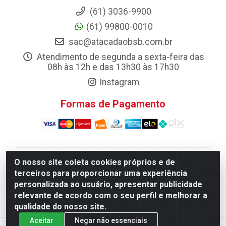
(61) 3036-9900
(61) 99800-0010
sac@atacadaobsb.com.br
Atendimento de segunda a sexta-feira das
08h às 12h e das 13h30 às 17h30
Instagram
Formas de Pagamento
O nosso site coleta cookies próprios e de
Atacadao da Limpeza F. Pereira Queiroz Comercio e
terceiros para proporcionar uma experiência
Distribuicao LTDA - Quadra Qi 10 Lotes 39 e, 41 - Setor
personalizada ao usuário, apresentar publicidade
Industrial (Taguatinga), Brasília/DF - CEP 72.135-100 -
relevante de acordo com o seu perfil e melhorar a
CNPJ 13.184.675/0001-80
qualidade do nosso site.
Aceitar
Negar não essenciais