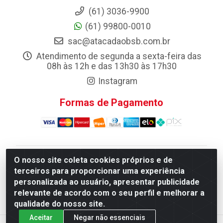
(61) 3036-9900
(61) 99800-0010
sac@atacadaobsb.com.br
Atendimento de segunda a sexta-feira das
08h às 12h e das 13h30 às 17h30
Instagram
Formas de Pagamento
O nosso site coleta cookies próprios e de
Atacadao da Limpeza F. Pereira Queiroz Comercio e
terceiros para proporcionar uma experiência
Distribuicao LTDA - Quadra Qi 10 Lotes 39 e, 41 - Setor
personalizada ao usuário, apresentar publicidade
Industrial (Taguatinga), Brasília/DF - CEP 72.135-100 -
relevante de acordo com o seu perfil e melhorar a
CNPJ 13.184.675/0001-80
qualidade do nosso site.
Aceitar
Negar não essenciais