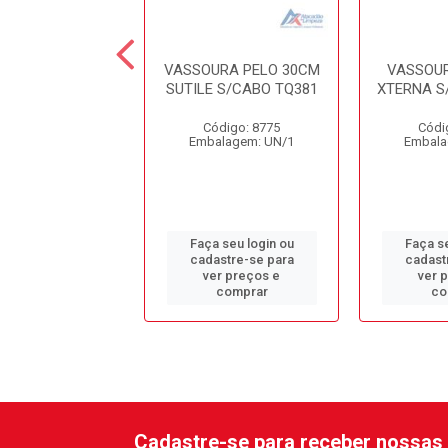
URA PELO 30CM
VASSOURA PELO 30CM
VASSOUR
O V-9 CONDOR
SUTILE S/CABO TQ381
XTERNA S
ódigo: 9434
Código: 8775
Códi
alagem: UN/1
Embalagem: UN/1
Embala
 seu login ou
Faça seu login ou
Faça se
astre-se para
cadastre-se para
cadast
er preços e
ver preços e
ver 
comprar
comprar
co
Cadastre-se para receber nossas 