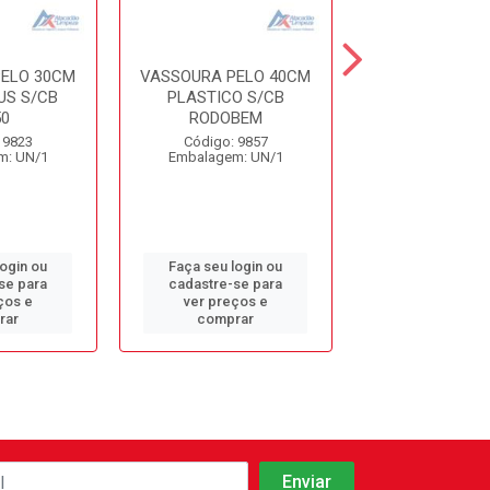
ELO 30CM
VASSOURA PELO 40CM
VASSOURA PEL
US S/CB
PLASTICO S/CB
C/CABO V-9 
0
RODOBEM
Código: 94
 9823
Código: 9857
Embalagem: 
m: UN/1
Embalagem: UN/1
login ou
Faça seu login ou
Faça seu log
se para
cadastre-se para
cadastre-se 
ços e
ver preços e
ver preços
rar
comprar
comprar