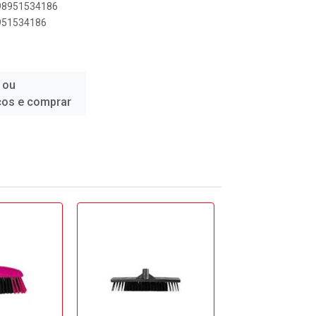
898951534186
8951534186
 ou
ços e comprar