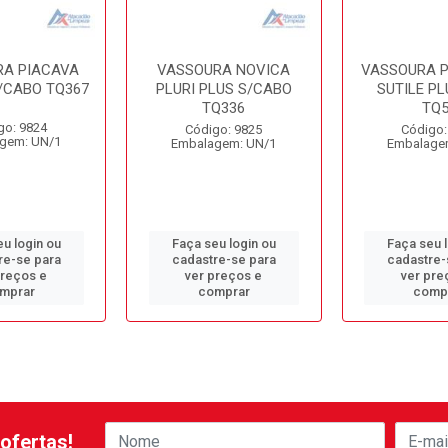
A PIACAVA
VASSOURA NOVICA
VASSOURA P
/CABO TQ367
PLURI PLUS S/CABO
SUTILE PL
TQ336
TQ5
go: 9824
Código: 9825
Código:
gem: UN/1
Embalagem: UN/1
Embalage
u login ou
Faça seu login ou
Faça seu 
re-se para
cadastre-se para
cadastre-
preços e
ver preços e
ver pre
mprar
comprar
comp
ofertas!