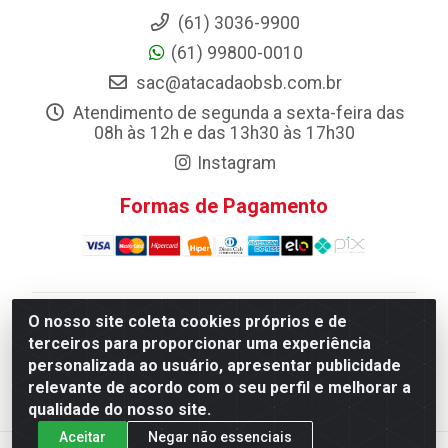
(61) 3036-9900
(61) 99800-0010
sac@atacadaobsb.com.br
Atendimento de segunda a sexta-feira das
08h às 12h e das 13h30 às 17h30
Instagram
Formas de Pagamento
O nosso site coleta cookies próprios e de
Atacadao da Limpeza F. Pereira Queiroz Comercio e
terceiros para proporcionar uma experiência
Distribuicao LTDA - Quadra Qi 10 Lotes 39 e, 41 - Setor
personalizada ao usuário, apresentar publicidade
Industrial (Taguatinga), Brasília/DF - CEP 72.135-100 -
relevante de acordo com o seu perfil e melhorar a
CNPJ 13.184.675/0001-80
qualidade do nosso site.
Aceitar
Negar não essenciais