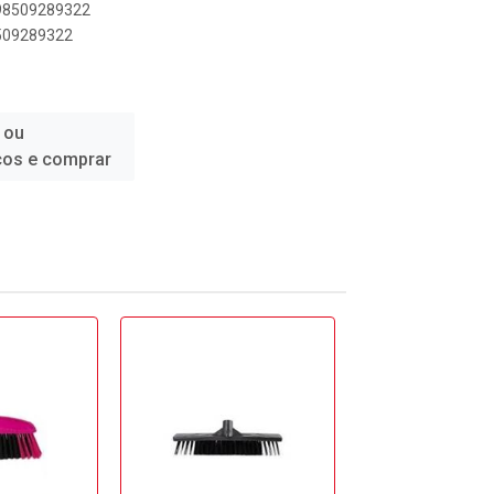
898509289322
8509289322
 ou
ços e comprar