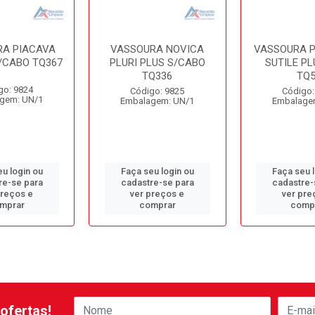
A PIACAVA
VASSOURA NOVICA
VASSOURA P
/CABO TQ367
PLURI PLUS S/CABO
SUTILE PL
TQ336
TQ5
go: 9824
Código: 9825
Código:
gem: UN/1
Embalagem: UN/1
Embalage
u login ou
Faça seu login ou
Faça seu 
re-se para
cadastre-se para
cadastre-
preços e
ver preços e
ver pre
mprar
comprar
comp
ofertas!