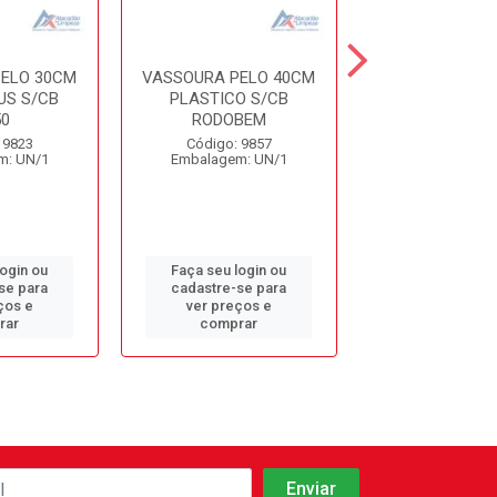
ELO 30CM
VASSOURA PELO 40CM
VASSOURA PEL
US S/CB
PLASTICO S/CB
C/CABO V-9 
0
RODOBEM
Código: 94
 9823
Código: 9857
Embalagem: 
m: UN/1
Embalagem: UN/1
login ou
Faça seu login ou
Faça seu log
se para
cadastre-se para
cadastre-se 
ços e
ver preços e
ver preços
rar
comprar
comprar