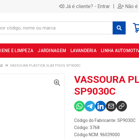
|
Já é cliente? - Entrar
Não é 
IENE E LIMPEZA
JARDINAGEM
LAVANDERIA
LINHA AUTOMOTI
AS
VASSOURA PLASTICA SLIM PISOS SP9030C
VASSOURA PL
SP9030C
Código do Fabricante: SP9030C
Código: 3768
Código NCM: 96039000