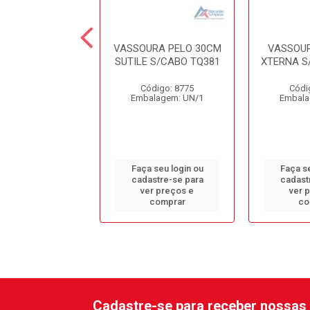
URA PELO 30CM
VASSOURA PELO 30CM
VASSOUR
O V-9 CONDOR
SUTILE S/CABO TQ381
XTERNA S
ódigo: 9434
Código: 8775
Códi
alagem: UN/1
Embalagem: UN/1
Embala
 seu login ou
Faça seu login ou
Faça se
astre-se para
cadastre-se para
cadast
er preços e
ver preços e
ver 
comprar
comprar
co
Cadastre-se para receber nossas 