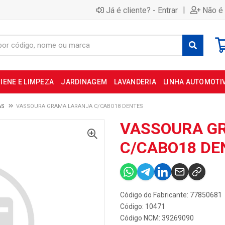
|
Já é cliente? - Entrar
Não é 
IENE E LIMPEZA
JARDINAGEM
LAVANDERIA
LINHA AUTOMOTI
AS
VASSOURA GRAMA LARANJA C/CABO18 DENTES
VASSOURA G
C/CABO18 DE
Código do Fabricante: 77850681
Código: 10471
Código NCM: 39269090