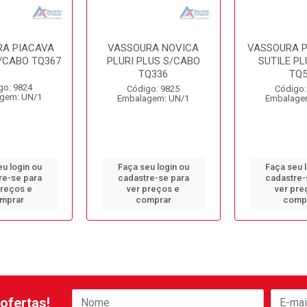
A PIACAVA
VASSOURA NOVICA
VASSOURA P
/CABO TQ367
PLURI PLUS S/CABO
SUTILE PL
TQ336
TQ5
go: 9824
Código: 9825
Código:
gem: UN/1
Embalagem: UN/1
Embalage
u login ou
Faça seu login ou
Faça seu 
re-se para
cadastre-se para
cadastre-
preços e
ver preços e
ver pre
mprar
comprar
comp
ofertas!