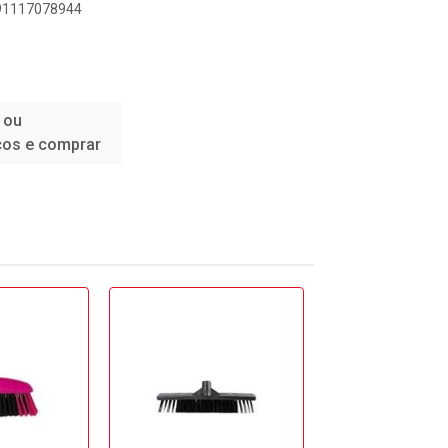
891117078944
1
 ou
ços e comprar