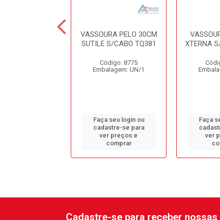
URA PELO 30CM
VASSOURA PELO 30CM
VASSOUR
O V-9 CONDOR
SUTILE S/CABO TQ381
XTERNA S
ódigo: 9434
Código: 8775
Códi
alagem: UN/1
Embalagem: UN/1
Embala
 seu login ou
Faça seu login ou
Faça se
astre-se para
cadastre-se para
cadast
er preços e
ver preços e
ver 
comprar
comprar
co
Cadastre-se para receber nossas 