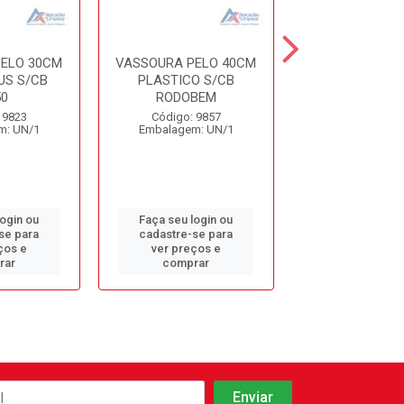
ELO 30CM
VASSOURA PELO 40CM
VASSOURA PEL
US S/CB
PLASTICO S/CB
C/CABO V-9 
0
RODOBEM
Código: 94
 9823
Código: 9857
Embalagem: 
m: UN/1
Embalagem: UN/1
login ou
Faça seu login ou
Faça seu log
se para
cadastre-se para
cadastre-se 
ços e
ver preços e
ver preços
rar
comprar
comprar