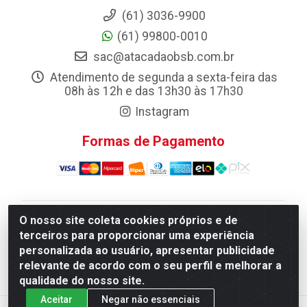
(61) 3036-9900
(61) 99800-0010
sac@atacadaobsb.com.br
Atendimento de segunda a sexta-feira das
08h às 12h e das 13h30 às 17h30
Instagram
Formas de Pagamento
O nosso site coleta cookies próprios e de
Atacadao da Limpeza F. Pereira Queiroz Comercio e
terceiros para proporcionar uma experiência
Distribuicao LTDA - Quadra Qi 10 Lotes 39 e, 41 - Setor
personalizada ao usuário, apresentar publicidade
Industrial (Taguatinga), Brasília/DF - CEP 72.135-100 -
relevante de acordo com o seu perfil e melhorar a
CNPJ 13.184.675/0001-80
qualidade do nosso site.
Aceitar
Negar não essenciais