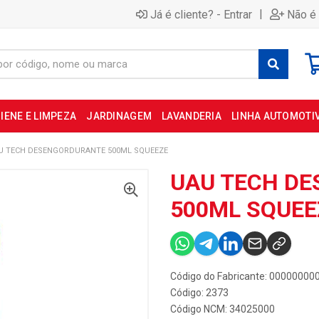
|
Já é cliente? - Entrar
Não é 
IENE E LIMPEZA
JARDINAGEM
LAVANDERIA
LINHA AUTOMOTI
U TECH DESENGORDURANTE 500ML SQUEEZE
UAU TECH D
500ML SQUEE
Código do Fabricante: 0000000
Código: 2373
Código NCM: 34025000