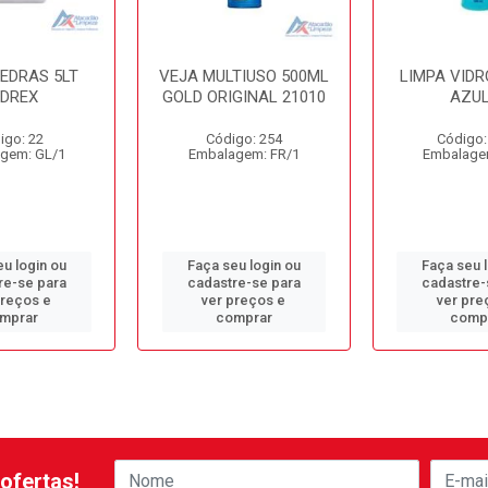
PEDRAS 5LT
VEJA MULTIUSO 500ML
LIMPA VIDR
EDREX
GOLD ORIGINAL 21010
AZUL
igo: 22
Código: 254
Código:
gem: GL/1
Embalagem: FR/1
Embalage
u login ou
Faça seu login ou
Faça seu 
re-se para
cadastre-se para
cadastre-
preços e
ver preços e
ver pre
mprar
comprar
comp
ofertas!