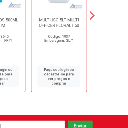
OS 500ML
MULTIUSO 5LT MULTI
DET. DESINF. 
IM
OFFICER FLORAL1:50
5LT CDC10 S
 3645
Código: 1937
Código: 9
m: FR/1
Embalagem: GL/1
Embalagem: 
login ou
Faça seu login ou
Faça seu log
se para
cadastre-se para
cadastre-se 
ços e
ver preços e
ver preços
rar
comprar
comprar