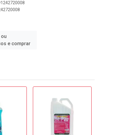
891242720008
1242720008
 ou
ços e comprar