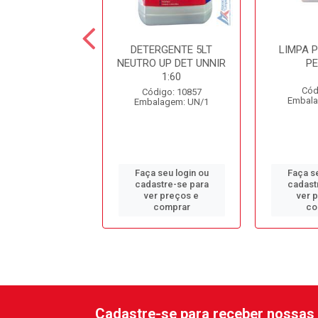
ESINF. CLORADO
DETERGENTE 5LT
LIMPA 
DC10 SPARTAN
NEUTRO UP DET UNNIR
P
1:60
ódigo: 979
Cód
Código: 10857
alagem: GL/1
Embala
Embalagem: UN/1
 seu login ou
Faça seu login ou
Faça se
astre-se para
cadastre-se para
cadast
er preços e
ver preços e
ver 
comprar
comprar
co
Cadastre-se para receber nossas 