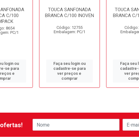
SANFONADA
TOUCA SANFONADA
TOUCA SA
CA C/100
BRANCA C/100 INOVEN
BRANCA C/1
MPACK
Código: 12755
Código:
go: 8654
Embalagem: PC/1
Embalage
gem: PC/1
u login ou
Faça seu login ou
Faça seu 
re-se para
cadastre-se para
cadastre-
preços e
ver preços e
ver pre
mprar
comprar
comp
ofertas!