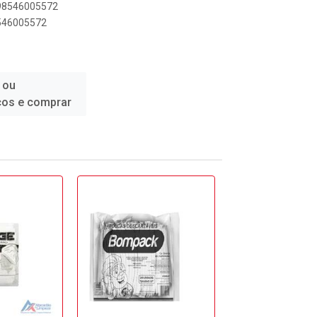
898546005572
8546005572
 ou
ços e comprar