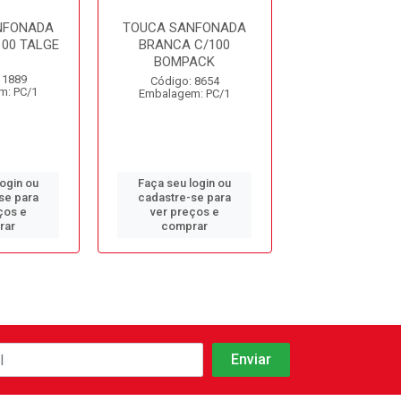
NFONADA
TOUCA SANFONADA
TOUCA SANF
00 TALGE
BRANCA C/100
BRANCA C/100
BOMPACK
 1889
Código: 12
Código: 8654
m: PC/1
Embalagem: 
Embalagem: PC/1
login ou
Faça seu login ou
Faça seu log
se para
cadastre-se para
cadastre-se 
ços e
ver preços e
ver preços
rar
comprar
comprar