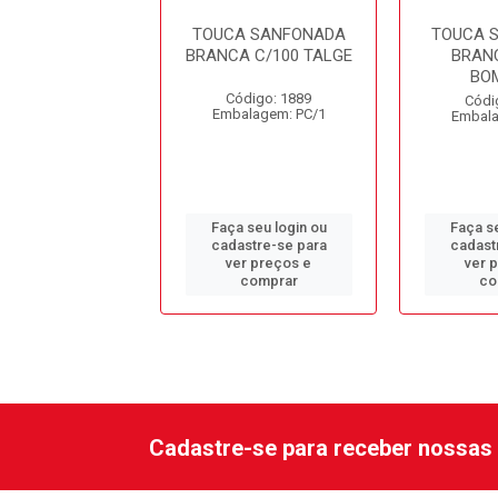
A SANFONADA
TOUCA SANFONADA
TOUCA 
 C/100 INOVEN
BRANCA C/100 TALGE
BRAN
BO
digo: 12755
Código: 1889
Códi
alagem: PC/1
Embalagem: PC/1
Embala
 seu login ou
Faça seu login ou
Faça se
astre-se para
cadastre-se para
cadast
er preços e
ver preços e
ver 
comprar
comprar
co
Cadastre-se para receber nossas 