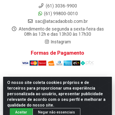
(61) 3036-9900
(61) 99800-0010
sac@atacadaobsb.com.br
Atendimento de segunda a sexta-feira das
08h às 12h e das 13h30 às 17h30
Instagram
Formas de Pagamento
O nosso site coleta cookies próprios e de
Atacadao da Limpeza F. Pereira Queiroz Comercio e
terceiros para proporcionar uma experiência
Distribuicao LTDA - Quadra Qi 10 Lotes 39 e, 41 - Setor
personalizada ao usuário, apresentar publicidade
Industrial (Taguatinga), Brasília/DF - CEP 72.135-100 -
relevante de acordo com o seu perfil e melhorar a
CNPJ 13.184.675/0001-80
qualidade do nosso site.
Aceitar
Negar não essenciais