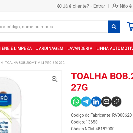
|
Já é cliente? - Entrar
Não é 
IENE E LIMPEZA
JARDINAGEM
LAVANDERIA
LINHA AUTOMOTI
TOALHA BOB.200MT MILI PRO 620 27G
TOALHA BOB.
27G
Código do Fabricante: RV000620
Código: 13658
Código NCM: 48182000