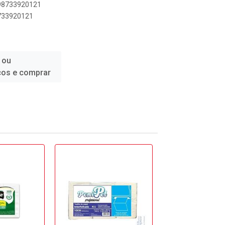
898733920121
8733920121
 ou
ços e comprar