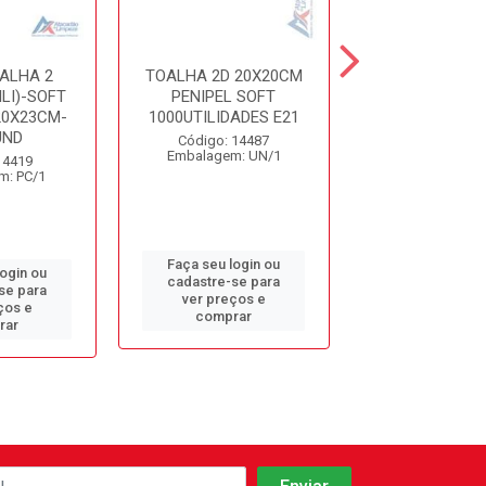
ALHA 2
TOALHA 2D 20X20CM
TOALHA 2D 
LI)-SOFT
PENIPEL SOFT
LIGHT 2000FL
20X23CM-
1000UTILIDADES E21
REF842
UND
Código: 14487
Código: 13
Embalagem: UN/1
Embalagem: 
 4419
m: PC/1
Faça seu login ou
Faça seu log
login ou
cadastre-se para
cadastre-se 
se para
ver preços e
ver preços
ços e
comprar
comprar
rar