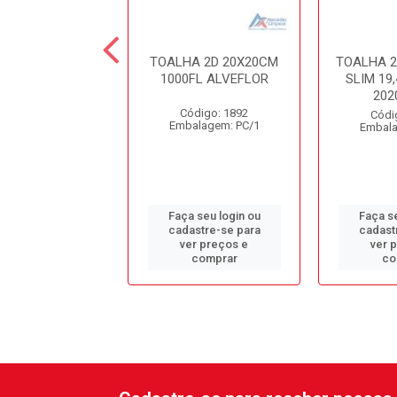
HA 2D UNNIR
TOALHA 2D 20X20CM
TOALHA 2
 2000FL 20X23
1000FL ALVEFLOR
SLIM 1
REF8429
202
Código: 1892
digo: 13714
Códi
Embalagem: PC/1
alagem: CX/1
Embala
 seu login ou
Faça seu login ou
Faça se
astre-se para
cadastre-se para
cadast
er preços e
ver preços e
ver 
comprar
comprar
co