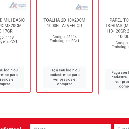
D MILI BASIC
TOALHA 2D 18X20CM
PAPEL TO
9,4CMX20CM
1000FL ALVEFLOR
DOBRAS (MI
0 17GR
113- 20GR 
1000
Código: 13114
go: 4418
Embalagem: PC/1
gem: PC/1
Código:
Embalage
u login ou
Faça seu login ou
Faça seu 
re-se para
cadastre-se para
cadastre-
preços e
ver preços e
ver pre
mprar
comprar
comp