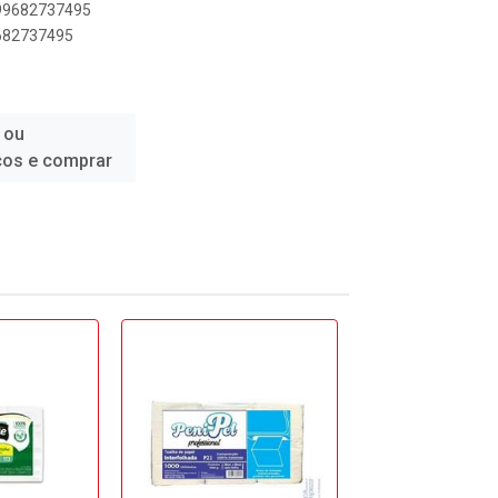
899682737495
9682737495
 ou
ços e comprar