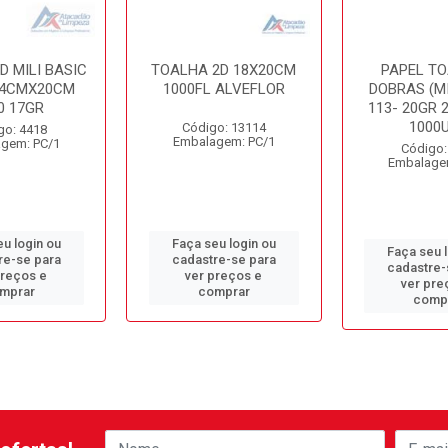
D MILI BASIC
TOALHA 2D 18X20CM
PAPEL TO
9,4CMX20CM
1000FL ALVEFLOR
DOBRAS (MI
0 17GR
113- 20GR 
1000
Código: 13114
go: 4418
Embalagem: PC/1
gem: PC/1
Código:
Embalage
u login ou
Faça seu login ou
Faça seu 
re-se para
cadastre-se para
cadastre-
preços e
ver preços e
ver pre
mprar
comprar
comp