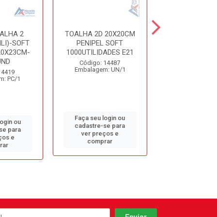
ALHA 2
TOALHA 2D 20X20CM
TOALHA 2D 
LI)-SOFT
PENIPEL SOFT
LIGHT 2000FL
20X23CM-
1000UTILIDADES E21
REF842
UND
Código: 14487
Código: 13
Embalagem: UN/1
Embalagem: 
 4419
m: PC/1
Faça seu login ou
Faça seu log
login ou
cadastre-se para
cadastre-se 
se para
ver preços e
ver preços
ços e
comprar
comprar
rar