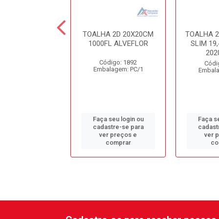
HA 2D UNNIR
TOALHA 2D 20X20CM
TOALHA 2
 2000FL 20X23
1000FL ALVEFLOR
SLIM 1
REF8429
202
Código: 1892
digo: 13714
Códi
Embalagem: PC/1
alagem: CX/1
Embala
 seu login ou
Faça seu login ou
Faça se
astre-se para
cadastre-se para
cadast
er preços e
ver preços e
ver 
comprar
comprar
co