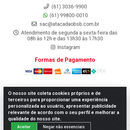
(61) 3036-9900
(61) 99800-0010
sac@atacadaobsb.com.br
Atendimento de segunda a sexta-feira das
08h às 12h e das 13h30 às 17h30
Instagram
Formas de Pagamento
O nosso site coleta cookies próprios e de
Atacadao da Limpeza F. Pereira Queiroz Comercio e
terceiros para proporcionar uma experiência
Distribuicao LTDA - Quadra Qi 10 Lotes 39 e, 41 - Setor
personalizada ao usuário, apresentar publicidade
Industrial (Taguatinga), Brasília/DF - CEP 72.135-100 -
relevante de acordo com o seu perfil e melhorar a
CNPJ 13.184.675/0001-80
qualidade do nosso site.
Aceitar
Negar não essenciais