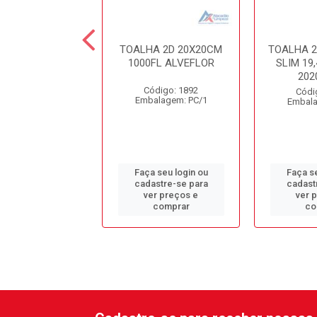
HA 2D UNNIR
TOALHA 2D 20X20CM
TOALHA 2
 2000FL 20X23
1000FL ALVEFLOR
SLIM 1
REF8429
202
Código: 1892
digo: 13714
Códi
Embalagem: PC/1
alagem: CX/1
Embala
 seu login ou
Faça seu login ou
Faça se
astre-se para
cadastre-se para
cadast
er preços e
ver preços e
ver 
comprar
comprar
co