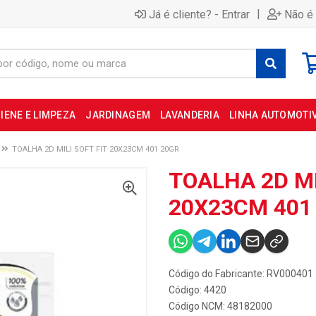
|
Já é cliente? - Entrar
Não é 
IENE E LIMPEZA
JARDINAGEM
LAVANDERIA
LINHA AUTOMOTI
TOALHA 2D MILI SOFT FIT 20X23CM 401 20GR
TOALHA 2D MI
20X23CM 401
Código do Fabricante: RV000401
Código: 4420
Código NCM: 48182000