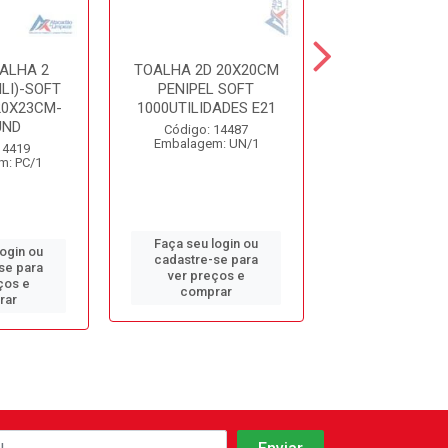
ALHA 2
TOALHA 2D 20X20CM
TOALHA 2D 
LI)-SOFT
PENIPEL SOFT
LIGHT 2000FL
20X23CM-
1000UTILIDADES E21
REF842
UND
Código: 14487
Código: 13
Embalagem: UN/1
Embalagem: 
 4419
m: PC/1
Faça seu login ou
Faça seu log
login ou
cadastre-se para
cadastre-se 
se para
ver preços e
ver preços
ços e
comprar
comprar
rar