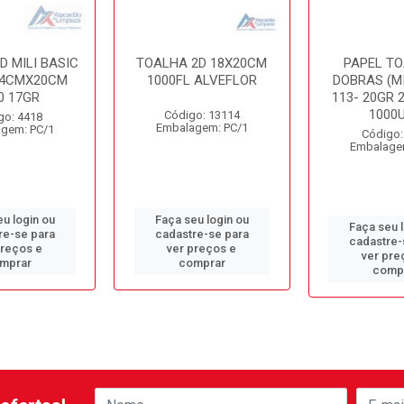
D MILI BASIC
TOALHA 2D 18X20CM
PAPEL TO
9,4CMX20CM
1000FL ALVEFLOR
DOBRAS (MI
0 17GR
113- 20GR 
1000
Código: 13114
go: 4418
Embalagem: PC/1
gem: PC/1
Código:
Embalage
u login ou
Faça seu login ou
Faça seu 
re-se para
cadastre-se para
cadastre-
preços e
ver preços e
ver pre
mprar
comprar
comp