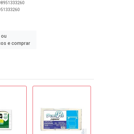
898951333260
8951333260
 ou
ços e comprar