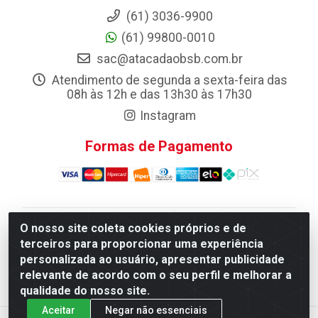
(61) 3036-9900
(61) 99800-0010
sac@atacadaobsb.com.br
Atendimento de segunda a sexta-feira das
08h às 12h e das 13h30 às 17h30
Instagram
Formas de Pagamento
O nosso site coleta cookies próprios e de
Atacadao da Limpeza F. Pereira Queiroz Comercio e
terceiros para proporcionar uma experiência
Distribuicao LTDA - Quadra Qi 10 Lotes 39 e, 41 - Setor
personalizada ao usuário, apresentar publicidade
Industrial (Taguatinga), Brasília/DF - CEP 72.135-100 -
relevante de acordo com o seu perfil e melhorar a
CNPJ 13.184.675/0001-80
qualidade do nosso site.
Aceitar
Negar não essenciais