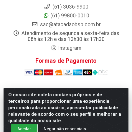
(61) 3036-9900
(61) 99800-0010
sac@atacadaobsb.com.br
Atendimento de segunda a sexta-feira das
08h às 12h e das 13h30 às 17h30
Instagram
Formas de Pagamento
O nosso site coleta cookies próprios e de
Atacadao da Limpeza F. Pereira Queiroz Comercio e
terceiros para proporcionar uma experiência
Distribuicao LTDA - Quadra Qi 10 Lotes 39 e, 41 - Setor
personalizada ao usuário, apresentar publicidade
Industrial (Taguatinga), Brasília/DF - CEP 72.135-100 -
relevante de acordo com o seu perfil e melhorar a
CNPJ 13.184.675/0001-80
qualidade do nosso site.
Aceitar
Negar não essenciais