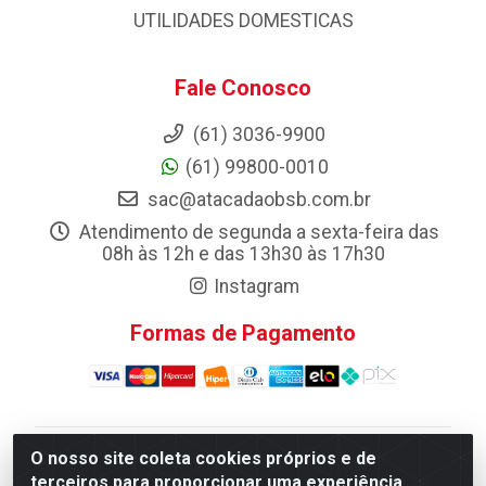
UTILIDADES DOMESTICAS
Fale Conosco
(61) 3036-9900
(61) 99800-0010
sac@atacadaobsb.com.br
Atendimento de segunda a sexta-feira das
08h às 12h e das 13h30 às 17h30
Instagram
Formas de Pagamento
O nosso site coleta cookies próprios e de
Atacadao da Limpeza F. Pereira Queiroz Comercio e
terceiros para proporcionar uma experiência
Distribuicao LTDA - Quadra Qi 10 Lotes 39 e, 41 - Setor