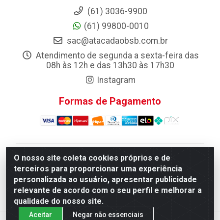
(61) 3036-9900
(61) 99800-0010
sac@atacadaobsb.com.br
Atendimento de segunda a sexta-feira das
08h às 12h e das 13h30 às 17h30
Instagram
Formas de Pagamento
O nosso site coleta cookies próprios e de
Atacadao da Limpeza F. Pereira Queiroz Comercio e
terceiros para proporcionar uma experiência
Distribuicao LTDA - Quadra Qi 10 Lotes 39 e, 41 - Setor
personalizada ao usuário, apresentar publicidade
Industrial (Taguatinga), Brasília/DF - CEP 72.135-100 -
relevante de acordo com o seu perfil e melhorar a
CNPJ 13.184.675/0001-80
qualidade do nosso site.
Aceitar
Negar não essenciais