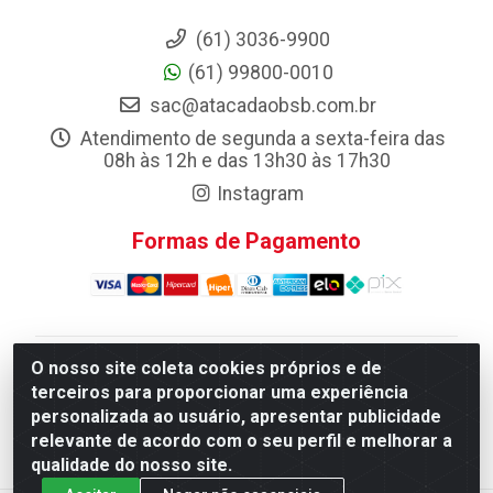
(61) 3036-9900
(61) 99800-0010
sac@atacadaobsb.com.br
Atendimento de segunda a sexta-feira das
08h às 12h e das 13h30 às 17h30
Instagram
Formas de Pagamento
O nosso site coleta cookies próprios e de
Atacadao da Limpeza F. Pereira Queiroz Comercio e
terceiros para proporcionar uma experiência
Distribuicao LTDA - Quadra Qi 10 Lotes 39 e, 41 - Setor
personalizada ao usuário, apresentar publicidade
Industrial (Taguatinga), Brasília/DF - CEP 72.135-100 -
relevante de acordo com o seu perfil e melhorar a
CNPJ 13.184.675/0001-80
qualidade do nosso site.