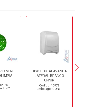
RIO VERDE
DISP. BOB. ALAVANCA
TELA MICT
ALIMPIA
LATERAL BRANCO
VERMELHA N
UNNIR
BRALIMP
 12356
Código: 10978
Código: 12
m: UN/1
Embalagem: UN/1
Embalagem: 