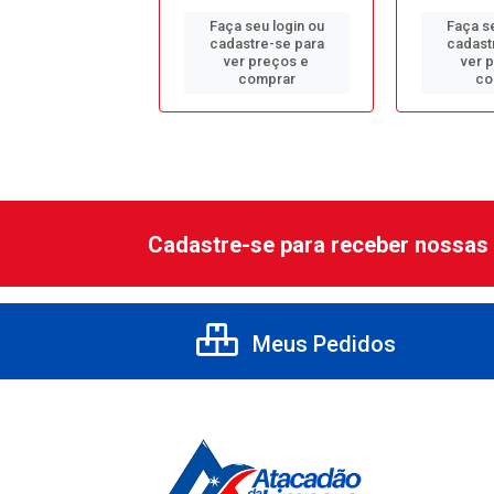
 seu login ou
Faça seu login ou
Faça se
astre-se para
cadastre-se para
cadast
er preços e
ver preços e
ver 
comprar
comprar
co
Cadastre-se para receber nossas 
Meus Pedidos