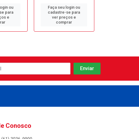
login ou
Faça seu login ou
Faça seu log
se para
cadastre-se para
cadastre-se 
ços e
ver preços e
ver preços
rar
comprar
comprar
le Conosco