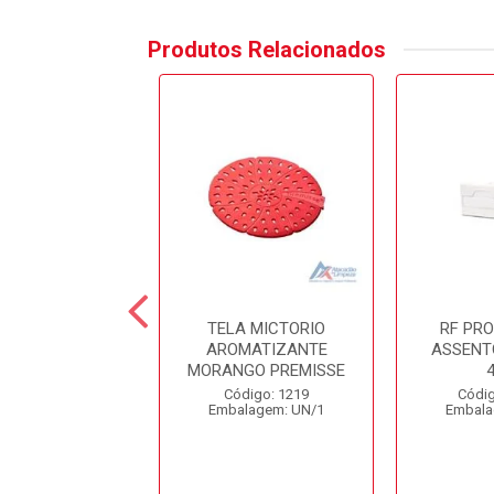
Produtos Relacionados
A MICTORIO
TELA MICTORIO
RF PR
MELHA NY017
AROMATIZANTE
ASSENTO
RALIMPIA
MORANGO PREMISSE
digo: 12357
Código: 1219
Códig
alagem: UN/1
Embalagem: UN/1
Embala