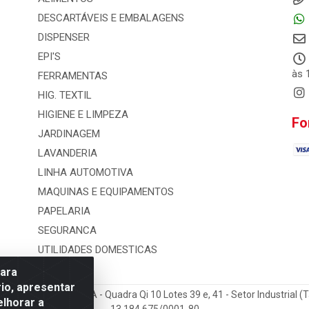
DESCARTÁVEIS E EMBALAGENS
DISPENSER
EPI'S
às 
FERRAMENTAS
HIG. TEXTIL
HIGIENE E LIMPEZA
Fo
JARDINAGEM
LAVANDERIA
LINHA AUTOMOTIVA
MAQUINAS E EQUIPAMENTOS
PAPELARIA
SEGURANCA
UTILIDADES DOMESTICAS
para
io, apresentar
 e Distribuicao LTDA - Quadra Qi 10 Lotes 39 e, 41 - Setor Industrial (
elhorar a
13.184.675/0001-80