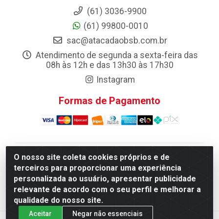
(61) 3036-9900
(61) 99800-0010
sac@atacadaobsb.com.br
Atendimento de segunda a sexta-feira das
08h às 12h e das 13h30 às 17h30
Instagram
Formas de Pagamento
O nosso site coleta cookies próprios e de
Atacadao da Limpeza F. Pereira Queiroz Comercio e
terceiros para proporcionar uma experiência
Distribuicao LTDA - Quadra Qi 10 Lotes 39 e, 41 - Setor
personalizada ao usuário, apresentar publicidade
Industrial (Taguatinga), Brasília/DF - CEP 72.135-100 -
relevante de acordo com o seu perfil e melhorar a
CNPJ 13.184.675/0001-80
qualidade do nosso site.
Aceitar
Negar não essenciais