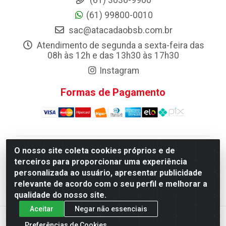
(61) 3036-9900
(61) 99800-0010
sac@atacadaobsb.com.br
Atendimento de segunda a sexta-feira das
08h às 12h e das 13h30 às 17h30
Instagram
Formas de Pagamento
O nosso site coleta cookies próprios e de
Atacadao da Limpeza F. Pereira Queiroz Comercio e
terceiros para proporcionar uma experiência
Distribuicao LTDA - Quadra Qi 10 Lotes 39 e, 41 - Setor
personalizada ao usuário, apresentar publicidade
Industrial (Taguatinga), Brasília/DF - CEP 72.135-100 -
relevante de acordo com o seu perfil e melhorar a
CNPJ 13.184.675/0001-80
qualidade do nosso site.
Aceitar
Negar não essenciais
Preferências de Cookies